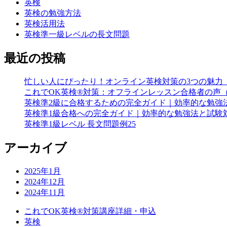
英検
英検の勉強方法
英検活用法
英検準一級レベルの長文問題
最近の投稿
忙しい人にぴったり！オンライン英検対策の3つの魅力
これでOK英検®対策：オフラインレッスン合格者の声（
英検準2級に合格するための完全ガイド｜効率的な勉強
英検準1級合格への完全ガイド｜効率的な勉強法と試験
英検準1級レベル 長文問題例25
アーカイブ
2025年1月
2024年12月
2024年11月
これでOK英検®対策講座詳細・申込
英検