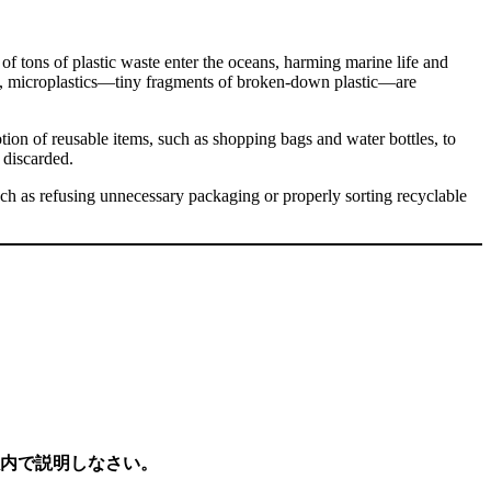
of tons of plastic waste enter the oceans, harming marine life and
lly, microplastics—tiny fragments of broken-down plastic—are
ion of reusable items, such as shopping bags and water bottles, to
 discarded.
such as refusing unnecessary packaging or properly sorting recyclable
以内で説明しなさい。