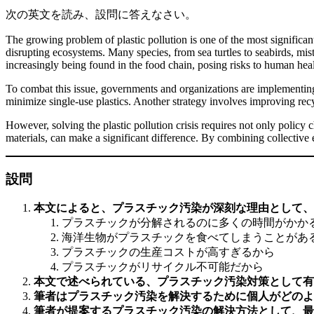
次の英文を読み、設問に答えなさい。
The growing problem of plastic pollution is one of the most significan
disrupting ecosystems. Many species, from sea turtles to seabirds, mi
increasingly being found in the food chain, posing risks to human heal
To combat this issue, governments and organizations are implementing 
minimize single-use plastics. Another strategy involves improving recy
However, solving the plastic pollution crisis requires not only policy
materials, can make a significant difference. By combining collective e
設問
本文によると、プラスチック汚染が深刻な理由として、
プラスチックが分解されるのに多くの時間がかか
海洋生物がプラスチックを食べてしまうことがあ
プラスチックの生産コストが高すぎるから
プラスチックがリサイクル不可能だから
本文で述べられている、プラスチック汚染対策として有
筆者はプラスチック汚染を解決するために個人がどのよ
筆者が提案するプラスチック汚染の解決方法として、最