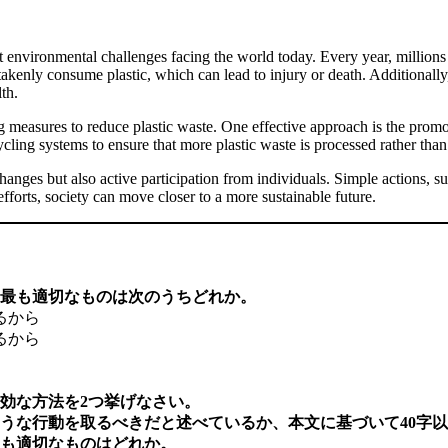
t environmental challenges facing the world today. Every year, millions 
stakenly consume plastic, which can lead to injury or death. Additiona
th.
measures to reduce plastic waste. One effective approach is the promot
cling systems to ensure that more plastic waste is processed rather than
 changes but also active participation from individuals. Simple actions, 
fforts, society can move closer to a more sustainable future.
最も適切なものは次のうちどれか。
るから
るから
効な方法を2つ挙げなさい。
うな行動を取るべきだと述べているか、本文に基づいて40字
も適切なものはどれか。