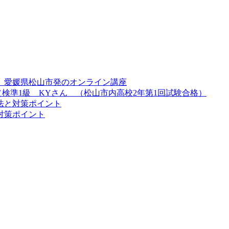
 愛媛県松山市発のオンライン講座
検準1級 KYさん （松山市内高校2年第1回試験合格）
法と対策ポイント
対策ポイント